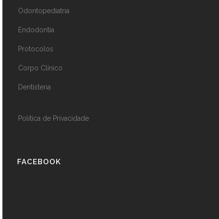
Odontopediatria
Endodontia
Protocolos
Corpo Clínico
Dentisteria
Politica de Privacidade
FACEBOOK