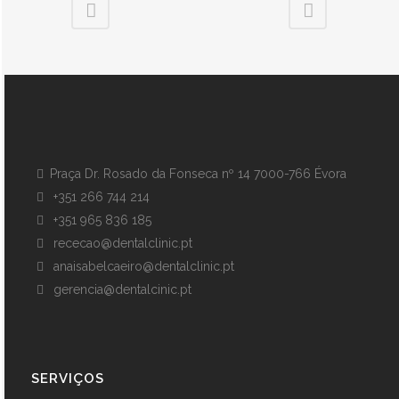
Praça Dr. Rosado da Fonseca nº 14 7000-766 Évora
+351 266 744 214
+351 965 836 185
rececao@dentalclinic.pt
anaisabelcaeiro@dentalclinic.pt
gerencia@dentalcinic.pt
SERVIÇOS