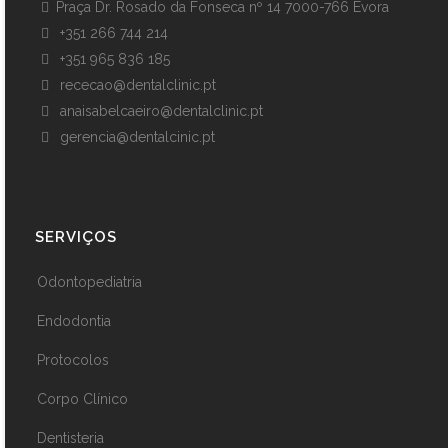
Praça Dr. Rosado da Fonseca nº 14 7000-766 Évora
+351 266 744 214
+351 965 836 185
rececao@dentalclinic.pt
anaisabelcaeiro@dentalclinic.pt
gerencia@dentalcinic.pt
SERVIÇOS
Odontopediatria
Endodontia
Protocolos
Corpo Clínico
Dentisteria