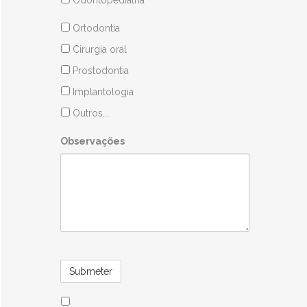
Odontopediatria
Áreas
Ortodontia
Clínicas
Cirurgia oral
Prostodontia
Implantologia
Outros...
Observações