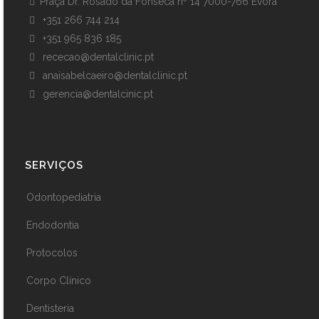
Praça Dr. Rosado da Fonseca nº 14 7000-766 Évora
+351 266 744 214
+351 965 836 185
rececao@dentalclinic.pt
anaisabelcaeiro@dentalclinic.pt
gerencia@dentalcinic.pt
SERVIÇOS
Odontopediatria
Endodontia
Protocolos
Corpo Clínico
Dentisteria