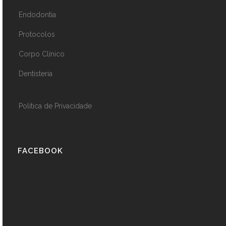
Endodontia
Protocolos
Corpo Clínico
Dentisteria
Politica de Privacidade
FACEBOOK