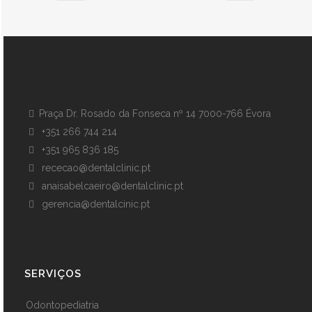
Praça Dr. Rosado da Fonseca nº 14 7000-766 Évora
+351 266 744 214
+351 965 836 185
rececao@dentalclinic.pt
anaisabelcaeiro@dentalclinic.pt
gerencia@dentalcinic.pt
SERVIÇOS
Odontopediatria