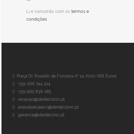
Li e concordo com os
termos e
condições
Praça Dr. Rosado da Fonseca nº 14 7000-766 Évora
+351 266 744 214
+351 965 836 185
rececao@dentalclinic.pt
anaisabelcaeiro@dentalclinic.pt
gerencia@dentalcinic.pt