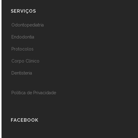
SERVIÇOS
Odontopediatria
Endodontia
Protocolos
Corpo Clínico
Dentisteria
Politica de Privacidade
FACEBOOK