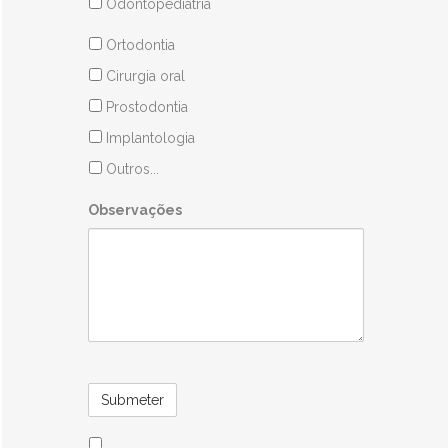
Odontopediatria
Áreas
Ortodontia
Clínicas
Cirurgia oral
Prostodontia
Implantologia
Outros...
Observações