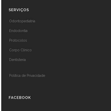
SERVIÇOS
Odontopediatria
Endodontia
Protocolos
Corpo Clínico
Dentisteria
Politica de Privacidade
FACEBOOK