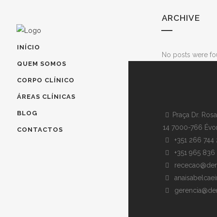
ARCHIVE
INÍCIO
No posts were fo
QUEM SOMOS
CORPO CLÍNICO
ÁREAS CLÍNICAS
BLOG
Praça Dr. Ros
14 7000-766 Évo
CONTACTOS
+351 266 744 
+351 965 836
rececao@denta
anaisabelcaei
gerencia@dent