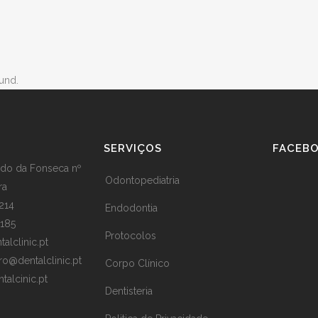
und.
SERVIÇOS
FACEB
ado da Fonseca nº
Odontopediatria
ra
214
Endodontia
 185
Protocolos
lclinic.pt
ro@dentalclinic.pt
Corpo Clínico
alcinic.pt
Dentisteria